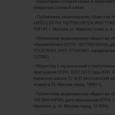
- операторам сотовой связи, в зависим
оператора сотовой связи:
- Публичному акционерному обществу «
«МТС») (ОГРН: 1027700149124, ИНН 7740
109147, г. Москва, ул. Марксистская, д. 4
- Публичному акционерному обществу «
«ВымпелКом») (ОГРН: 1027700166636, дат
7713076301, КПП 771301001, юридический 
127083);
- Обществу с ограниченной ответственн
присвоения ОГРН: 18.07.2013 года, ИНН 
Киевское шоссе, 22-й (П Московский) кил
комната 33, Москва город, 108811);
- Публичному акционерному обществу «
1027809169585, дата присвоения ОГРН: 1
переулок, д. 41, Москва город, 127006);